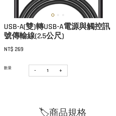
USB-A(雙)轉USB-A電源與觸控訊
號傳輸線(2.5公尺)
NT$ 269
數量
-
+
🏷️商品規格