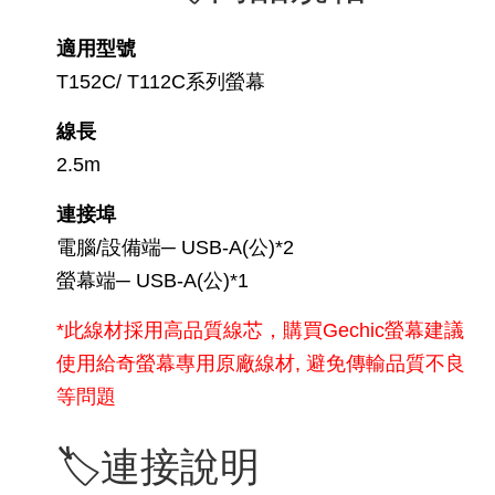
適用型號
T152C/ T112C系列螢幕
線長
2.5m
連接埠
電腦/設備端─ USB-A(公)*2
螢幕端─ USB-A(公)*1
*此線材採用高品質線芯，購買Gechic螢幕建議
使用給奇螢幕專用原廠線材, 避免傳輸品質不良
等問題
🏷️連接說明