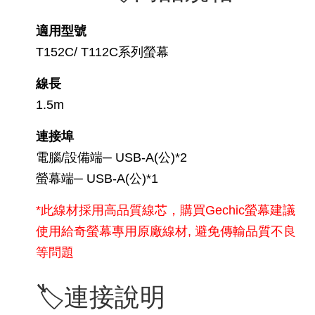
適用型號
T152C/ T112C系列螢幕
線長
1.5m
連接埠
電腦/設備端─ USB-A(公)*2
螢幕端─ USB-A(公)*1
*此線材採用高品質線芯，購買Gechic螢幕建議
使用給奇螢幕專用原廠線材, 避免傳輸品質不良
等問題
🏷️連接說明