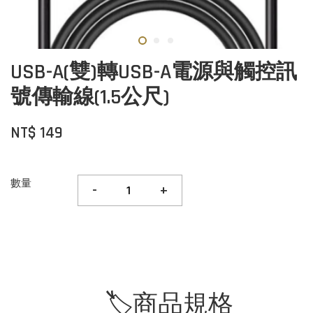
USB-A(雙)轉USB-A電源與觸控訊
號傳輸線(1.5公尺)
NT$ 149
數量
-
+
🏷️商品規格