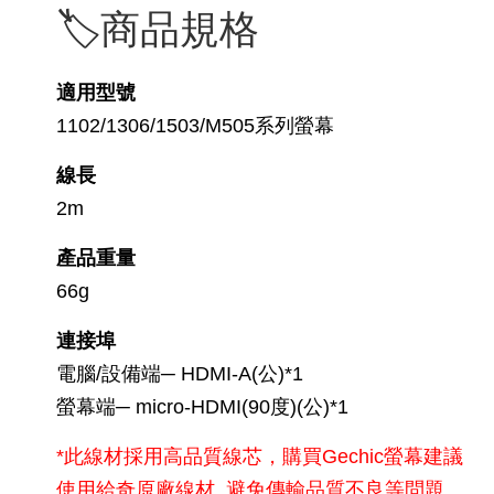
🏷️商品規格
適用型號
1102/1306/1503/M505系列螢幕
線長
2m
產品重量
66g
連接埠
電腦/設備端─ HDMI-A(公)*1
螢幕端─ micro-HDMI(90度)(公)*1
*此線材採用高品質線芯，購買Gechic螢幕建議
使用給奇原廠線材, 避免傳輸品質不良等問題