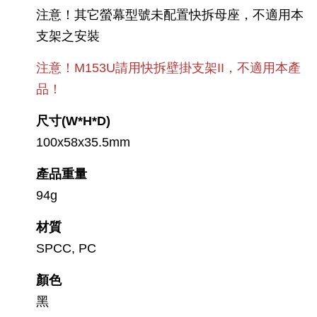
注意！其它螢幕型號未配置快拆母座，不適用本
支架之安裝
注意！M153U請用快拆壁掛支架II，不適用本產
品！
尺寸(W*H*D)
100x58x35.5mm
產品重量
94g
材質
SPCC, PC
顏色
黑