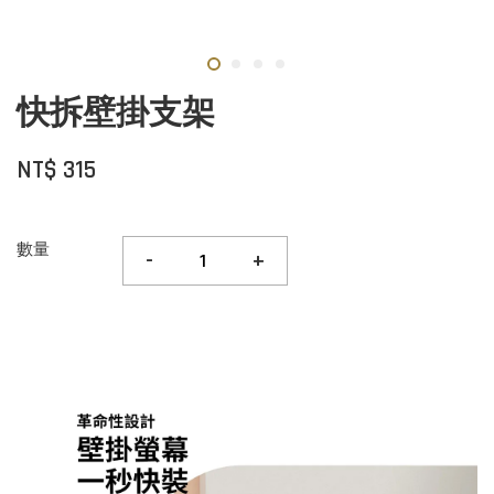
快拆壁掛支架
NT$ 315
數量
-
+