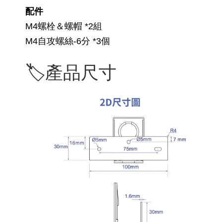
配件
M4螺栓＆螺帽 *2組
M4自攻螺絲-6分 *3個
🏷️產品尺寸